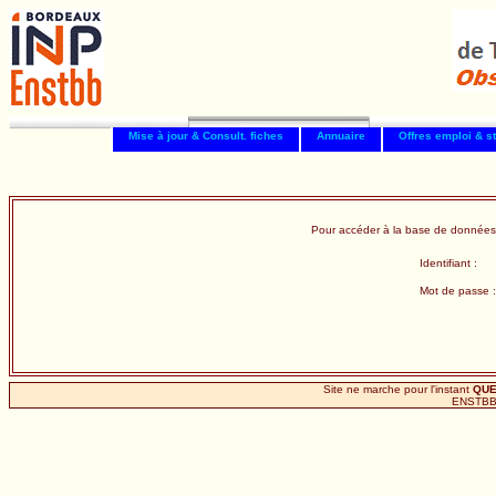
Mise à jour & Consult. fiches
Annuaire
Offres emploi & s
Pour accéder à la base de données
Identifiant :
Mot de passe :
Site ne marche pour l'instant
QU
ENSTBB 