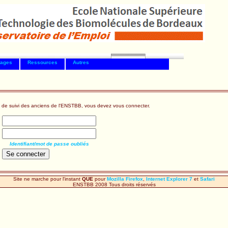
tages
Ressources
Autres
 de suivi des anciens de l'ENSTBB, vous devez vous connecter.
Identifiant/mot de passe oubliés
Site ne marche pour l'instant
QUE
pour
Mozilla Firefox
,
Internet Explorer 7
et
Safari
ENSTBB 2008 Tous droits réservés