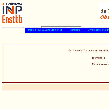
Mise à jour & Consult. fiches
Annuaire
Offres emploi & s
Pour accéder à la base de données
Identifiant :
Mot de passe :