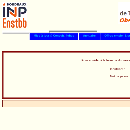
Mise à jour & Consult. fiches
Annuaire
Offres emploi & s
Pour accéder à la base de données
Identifiant :
Mot de passe :