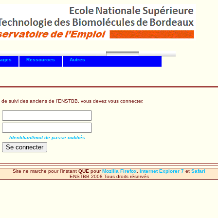
tages
Ressources
Autres
 de suivi des anciens de l'ENSTBB, vous devez vous connecter.
Identifiant/mot de passe oubliés
Site ne marche pour l'instant
QUE
pour
Mozilla Firefox
,
Internet Explorer 7
et
Safari
ENSTBB 2008 Tous droits réservés