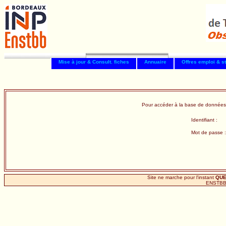
Mise à jour & Consult. fiches
Annuaire
Offres emploi & s
Pour accéder à la base de données
Identifiant :
Mot de passe :
Site ne marche pour l'instant
QU
ENSTBB 