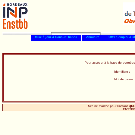
Mise à jour & Consult. fiches
Annuaire
Offres emploi & s
Pour accéder à la base de données
Identifiant :
Mot de passe :
Site ne marche pour l'instant
QU
ENSTBB 