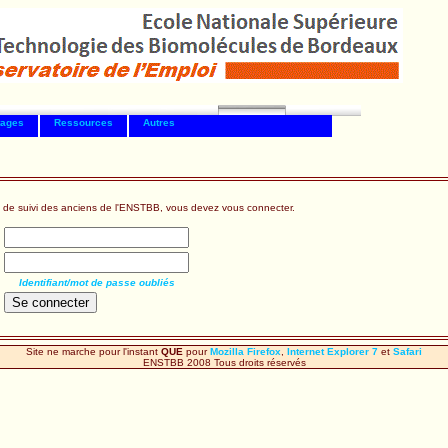
tages
Ressources
Autres
 de suivi des anciens de l'ENSTBB, vous devez vous connecter.
Identifiant/mot de passe oubliés
Site ne marche pour l'instant
QUE
pour
Mozilla Firefox
,
Internet Explorer 7
et
Safari
ENSTBB 2008 Tous droits réservés