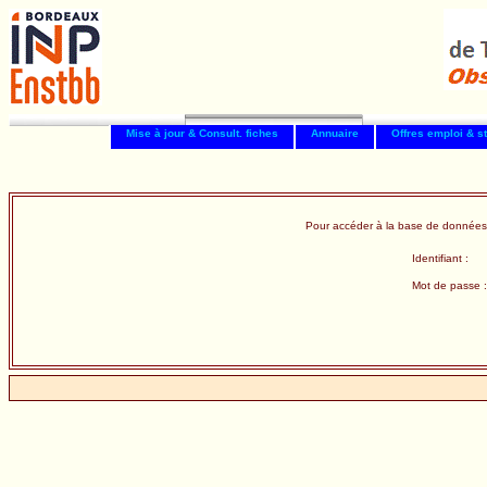
Mise à jour & Consult. fiches
Annuaire
Offres emploi & s
Pour accéder à la base de données
Identifiant :
Mot de passe :