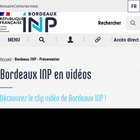
Panneau de gestion des cookies
Aller
Annuaire
Contactez-nous
au
Header
contenu
principal
Rechercher
MENU
Accès direct
Accueil
Bordeaux INP
Présentation
Fil
Bordeaux INP en vidéos
d'Ariane
Découvrez le clip vidéo de Bordeaux INP !