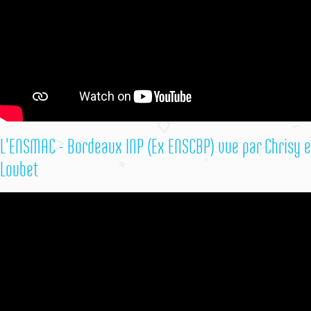
L'ENSMAC - Bordeaux INP (Ex ENSCBP) vue par Chrisy e
Loubet