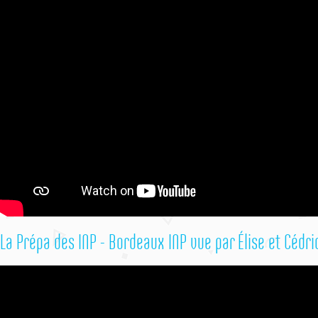
La Prépa des INP - Bordeaux INP vue par Élise et Cédri