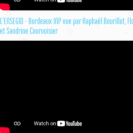
L'ENSEGID - Bordeaux INP vue par Raphaël Bourillot, Fl
et Sandrine Courvoisier