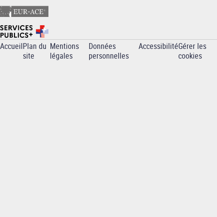
Accueil
Plan du
Mentions
Données
Accessibilité
Gérer les
Pied
site
légales
personnelles
cookies
de
page
-
INP