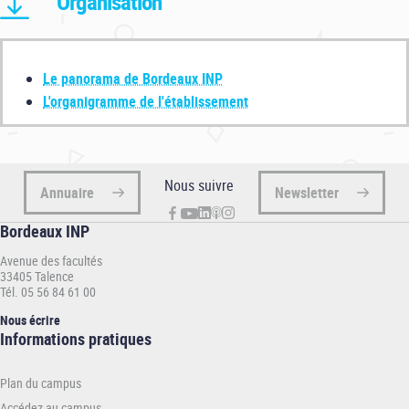
Organisation
Le panorama de Bordeaux INP
L'organigramme de l'établissement
Nous suivre
Annuaire
Newsletter
Bordeaux INP
Avenue des facultés
33405 Talence
Tél. 05 56 84 61 00
Nous écrire
Informations
Informations pratiques
pratiques
-
Plan du campus
INP
Accédez au campus