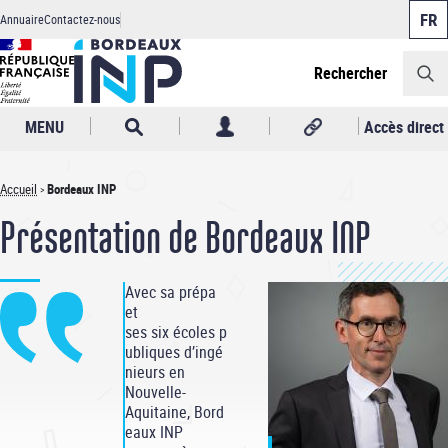
Panneau de gestion des cookies
Aller
Annuaire
Contactez-nous
au
Header
contenu
principal
Rechercher
MENU
Accès direct
Accueil
Bordeaux INP
Fil
Présentation de Bordeaux INP
d'Ariane
Avec sa prépa
et
ses six écoles p
ubliques d’ingé
nieurs en
Nouvelle-
Aquitaine, Bord
eaux INP