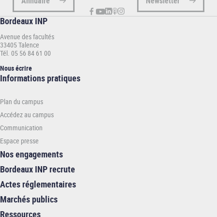
Annuaire
Newsletter
Bordeaux INP
Avenue des facultés
33405 Talence
Tél. 05 56 84 61 00
Nous écrire
Informations
Informations pratiques
pratiques
-
Plan du campus
INP
Accédez au campus
Communication
Espace presse
Nos engagements
Bordeaux INP recrute
Actes réglementaires
Marchés publics
Ressources