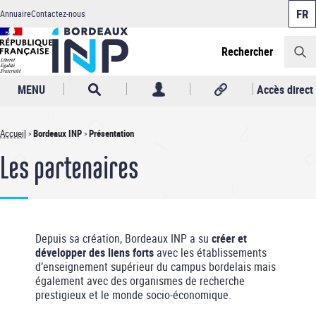
Panneau de gestion des cookies
Aller
Annuaire
Contactez-nous
au
Header
contenu
principal
Rechercher
MENU
Accès direct
Accueil
Bordeaux INP
Présentation
Fil
Les partenaires
d'Ariane
Depuis sa création, Bordeaux INP a su
créer et
développer des liens forts
avec les établissements
d’enseignement supérieur du campus bordelais mais
également avec des organismes de recherche
prestigieux et le monde socio-économique.