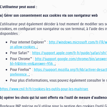
L’utilisateur peut aussi :
a) Gérer son consentement aux cookies via son navigateur web
L’utilisateur peut également décider à tout moment de modifier ses 
cookies, en configurant son navigateur ou son terminal, à l’aide des 
disponibles :
Pour internet Explorer™ :
http://windows.microsoft.com/fr-FR/w
or-allow-cookies…
;
Pour Safari™ :
https://support.apple.com/fr-fr/guide/safari/s
Pour Chrome™ :
http://support.google.com/chrome/bin/answer
hl=fr&hlrm=en&answer=956…
;
Pour Firefox™ :
https://support.mozilla.org/fr/kb/activer-desact
preference…
;
Pour plus d’informations, vous pouvez également consulter le si
https://www.cnil.fr/fr/cookies-les-outils-pour-les-maitriser
.
b) opérer les choix qui lui sont offerts via l’outil de mesure d’audienc
Bordeaux INP précise qu’il utilise pour la gestion des cookies l’outil 