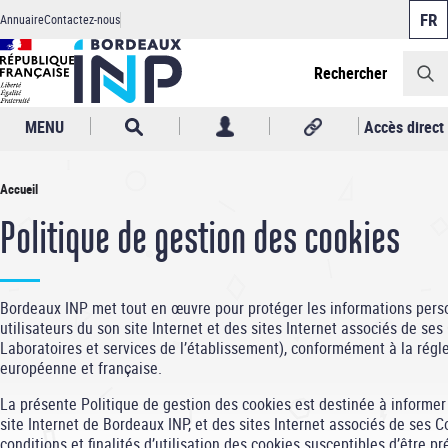
Panneau de gestion des cookies
Aller
Annuaire
Contactez-nous
au
Header
contenu
principal
Rechercher
MENU
Accès direct
Accueil
Fil
Politique de gestion des cookies
d'Ariane
Bordeaux INP met tout en œuvre pour protéger les informations pers
utilisateurs du son site Internet et des sites Internet associés de s
Laboratoires et services de l’établissement), conformément à la rég
européenne et française.
La présente Politique de gestion des cookies est destinée à informer 
site Internet de Bordeaux INP, et des sites Internet associés de ses
conditions et finalités d’utilisation des cookies susceptibles d’être pr