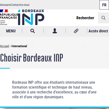
Panneau de gestion des cookies
Aller
Annuaire
Contactez-nous
au
Header
contenu
principal
Rechercher
MENU
Accès direct
Accueil
International
Fil
Choisir Bordeaux INP
d'Ariane
Bordeaux INP offre aux étudiants internationaux une
formation scientifique et technique de haut niveau,
associée à une recherche d’excellence, au cœur d’une
ville et d’une région dynamiques.