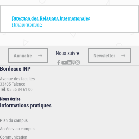
Direction des Relations Internationales
Organigramme
Nous suivre
Annuaire
Newsletter
Bordeaux INP
Avenue des facultés
33405 Talence
Tél. 05 56 84 61 00
Nous écrire
Informations
Informations pratiques
pratiques
-
Plan du campus
INP
Accédez au campus
Communication