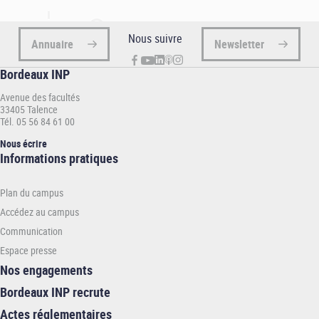
Nous suivre
Annuaire
Newsletter
Bordeaux INP
Avenue des facultés
33405 Talence
Tél. 05 56 84 61 00
Nous écrire
Informations
Informations pratiques
pratiques
-
Plan du campus
INP
Accédez au campus
Communication
Espace presse
Nos engagements
Bordeaux INP recrute
Actes réglementaires