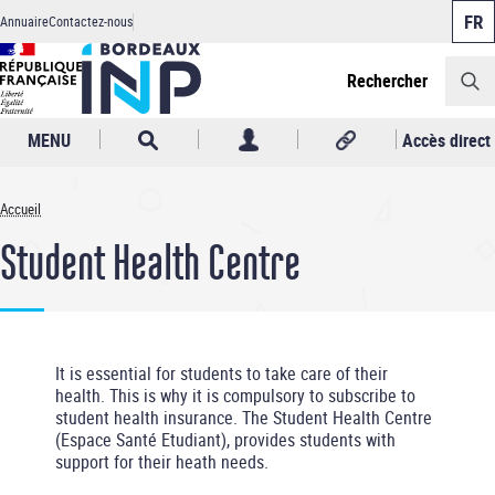
Panneau de gestion des cookies
Aller
Annuaire
Contactez-nous
au
Header
contenu
principal
Rechercher
MENU
Accès direct
Accueil
Fil
Student Health Centre
d'Ariane
It is essential for students to take care of their
health. This is why it is compulsory to subscribe to
student health insurance. The Student Health Centre
(Espace Santé Etudiant), provides students with
support for their heath needs.