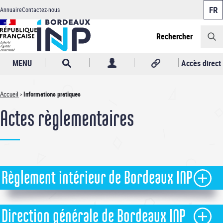
Panneau de gestion des cookies
Aller
Annuaire
Contactez-nous
au
Header
contenu
principal
Rechercher
MENU
Accès direct
Accueil
Informations pratiques
Fil
Actes règlementaires
d'Ariane
Règlement intérieur de Bordeaux INP
Règlement intérieur de Bordeaux INP
- Version du CA du
Direction générale de Bordeaux INP
04/07/2025