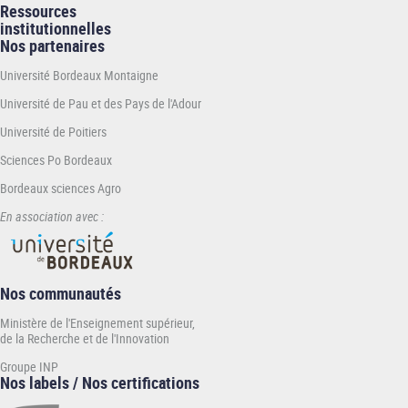
l'ENSEGID-Bordeaux INP
Ressources
institutionnelles
Arrêtés relatifs à la nomination de responsables de
Nos partenaires
sites
Université Bordeaux Montaigne
Université de Pau et des Pays de l'Adour
Arrêté relatif à la nomination d'un responsable de site pour l'ENSC-
Bordeaux INP
Université de Poitiers
Arrêté relatif à la nomination d'un responsable de site pour
Sciences Po Bordeaux
l'ENSMAC-Bordeaux INP
Arrêté relatif à la nomination d'un responsable de site pour
Bordeaux sciences Agro
l'ENSEGID-Bordeaux INP
En association avec :
Arrêté relatif à la nomination d'un responsable de site pour
l'ENSEIRB-MATMECA-Bordeaux INP
Arrêté relatif à la nomination d'un responsable de site pour
l'ENSTBB-Bordeaux INP
Nos communautés
Ministère de l'Enseignement supérieur,
de la Recherche et de l'Innovation
Groupe INP
Nos labels / Nos certifications