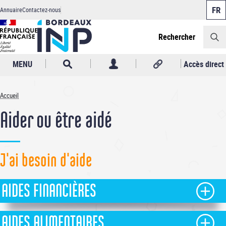
Panneau de gestion des cookies
Aller
Annuaire
Contactez-nous
au
Header
contenu
principal
Rechercher
MENU
Accès direct
Accueil
Fil
Aider ou être aidé
d'Ariane
J'ai besoin d'aide
AIDES FINANCIÈRES
AIDES ALIMENTAIRES
Aides exceptionnelles de Bordeaux INP :
En cas de situation