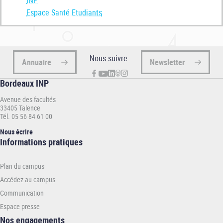
INP
Espace Santé Etudiants
Psychologues, naturopathes, osthéopathes : des
consultations gratuites pour les étudiants chez Smoös
[+
d'infos]
Nous suivre
Annuaire
Newsletter
Bordeaux INP
Avenue des facultés
33405 Talence
Tél. 05 56 84 61 00
Nous écrire
Informations
Informations pratiques
pratiques
-
Plan du campus
INP
Accédez au campus
Communication
Espace presse
Nos engagements