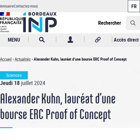
Panneau de gestion des cookies
Aller
Annuaire
Contactez-nous
au
Header
contenu
principal
Rechercher
MENU
Accès direct
Accueil
Actualités
Alexander Kuhn, lauréat d’une bourse ERC Proof of Concept
Fil
Sciences
d'Ariane
Jeudi 18
juillet 2024
Alexander Kuhn, lauréat d’une
bourse ERC Proof of Concept