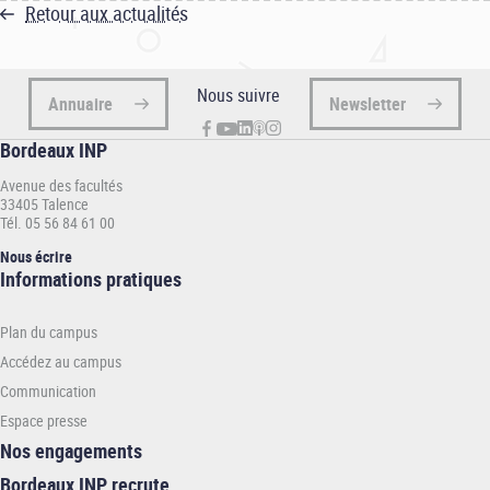
Retour aux actualités
Nous suivre
Annuaire
Newsletter
Bordeaux INP
Avenue des facultés
33405 Talence
Tél. 05 56 84 61 00
Nous écrire
Informations
Informations pratiques
pratiques
-
Plan du campus
INP
Accédez au campus
Communication
Espace presse
Nos engagements
Bordeaux INP recrute