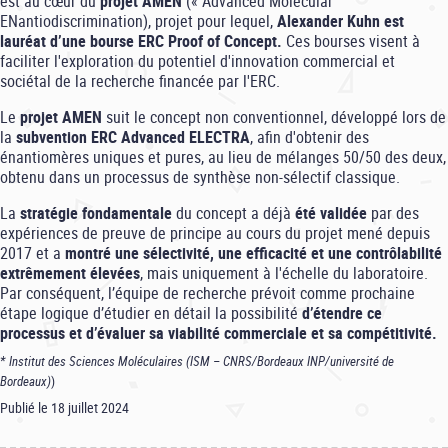
est au cœur du
projet AMEN
(« Advanced Molecular
ENantiodiscrimination), projet pour lequel,
Alexander Kuhn est
lauréat d’une bourse ERC Proof of Concept.
Ces bourses visent à
faciliter l'exploration du potentiel d'innovation commercial et
sociétal de la recherche financée par l'ERC.
Le
projet AMEN
suit le concept non conventionnel, développé lors de
la
subvention ERC Advanced ELECTRA
, afin d'obtenir des
énantiomères uniques et pures, au lieu de mélanges 50/50 des deux,
obtenu dans un processus de synthèse non-sélectif classique.
La
stratégie fondamentale
du concept a déjà
été validée
par des
expériences de preuve de principe au cours du projet mené depuis
2017 et a
montré une sélectivité, une efficacité et une contrôlabilité
extrêmement élevées
, mais uniquement à l'échelle du laboratoire.
Par conséquent, l’équipe de recherche prévoit comme prochaine
étape logique d’étudier en détail la possibilité
d’étendre ce
processus et d’évaluer sa viabilité commerciale et sa compétitivité.
* Institut des Sciences Moléculaires (ISM – CNRS/Bordeaux INP/université de
Bordeaux)
)
Publié le 18 juillet 2024