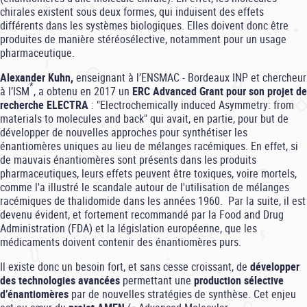
chirales existent sous deux formes, qui induisent des effets
différents dans les systèmes biologiques. Elles doivent donc être
produites de manière stéréosélective, notamment pour un usage
pharmaceutique.
Alexander Kuhn,
enseignant à l’ENSMAC - Bordeaux INP et chercheur
*
à l’ISM
, a obtenu en 2017 un
ERC Advanced Grant pour son projet de
recherche ELECTRA
: "Electrochemically induced Asymmetry: from
materials to molecules and back" qui avait, en partie, pour but de
développer de nouvelles approches pour synthétiser les
énantiomères uniques au lieu de mélanges racémiques. En effet, si
de mauvais énantiomères sont présents dans les produits
pharmaceutiques, leurs effets peuvent être toxiques, voire mortels,
comme l'a illustré le scandale autour de l'utilisation de mélanges
racémiques de thalidomide dans les années 1960. Par la suite, il est
devenu évident, et fortement recommandé par la Food and Drug
Administration (FDA) et la législation européenne, que les
médicaments doivent contenir des énantiomères purs.
Il existe donc un besoin fort, et sans cesse croissant, de
développer
des technologies avancées
permettant une
production sélective
d’énantiomères
par de nouvelles stratégies de synthèse. Cet enjeu