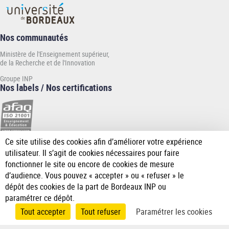
Nos communautés
Ministère de l'Enseignement supérieur,
de la Recherche et de l'Innovation
Groupe INP
Nos labels / Nos certifications
Ce site utilise des cookies afin d’améliorer votre expérience
[Plus
utilisateur. Il s’agit de cookies nécessaires pour faire
de
fonctionner le site ou encore de cookies de mesure
détail]
d’audience. Vous pouvez « accepter » ou « refuser » le
dépôt des cookies de la part de Bordeaux INP ou
paramétrer ce dépôt.
Tout accepter
Tout refuser
Paramétrer les cookies
Accueil
Plan du
Mentions
Données
Accessibilité
Gérer les
Pied
site
légales
personnelles
cookies