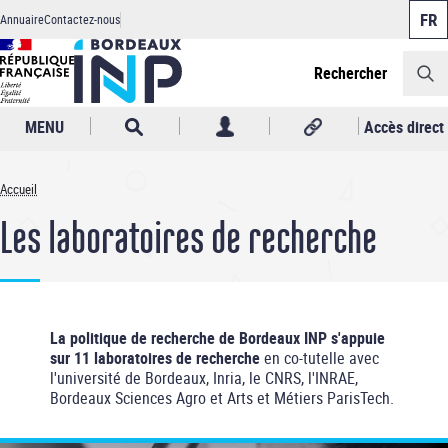
Panneau de gestion des cookies
Aller
Annuaire
Contactez-nous
au
Header
contenu
principal
Rechercher
MENU
Accès direct
Accueil
Fil
Les laboratoires de recherche
d'Ariane
La politique de recherche de Bordeaux INP s'appuie
sur 11 laboratoires de recherche
en co-tutelle avec
l'université de Bordeaux, Inria, le CNRS, l'INRAE,
Bordeaux Sciences Agro et Arts et Métiers ParisTech.