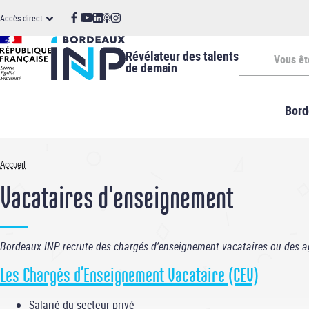
Panneau de gestion des cookies
Aller
ccès
Accès direct
au
contenu
irect
principal
Révélateur des talents
Vous êt
de demain
Vous
Bord
êtes
-
Accueil
Fil
INP
Vacataires d'enseignement
d'Ariane
Bordeaux INP recrute des chargés d’enseignement vacataires ou des age
Les Chargés d’Enseignement Vacataire (CEV)
Salarié du secteur privé