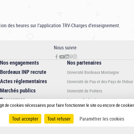
dation des heures sur l’application TRV-Charges d’enseignement.
Nous suivre
Nos engagements
Nos partenaires
Bordeaux INP recrute
Université Bordeaux Montaigne
Actes réglementaires
Université de Pau et des Pays de l'Adour
Marchés publics
Université de Poitiers
Ressources
Sciences Po Bordeaux
institutionnelles
 s’agit de cookies nécessaires pour faire fonctionner le site ou encore de cook
Bordeaux sciences Agro
Tout accepter
Tout refuser
Paramétrer les cookies
En association avec :