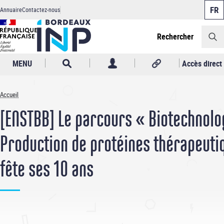
Panneau de gestion des cookies
Aller
Annuaire
Contactez-nous
au
Header
contenu
principal
Rechercher
MENU
Accès direct
Accueil
Fil
[ENSTBB] Le parcours « Biotechnolo
d'Ariane
Production de protéines thérapeuti
fête ses 10 ans