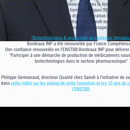
Créée en 2012 ce parcours est devenu en 10 ans la formation « p
formation continue (+260 personnes formées). Depuis 2015, ce parcour
permettant aux candidats l’obtention d’une certification reconnue a
(+190 personnes certifiées). Co-construit avec
Sanofi
en 2012, ce pa
aujourd’hui de former des collaborateurs du groupe, en France 
La certification
"Biotechnologies & production de protéines thérapeu
Bordeaux INP a été renouvelée par France Compétence
Une confiance renouvelée en l'ENSTBB-Bordeaux INP pour délivrer l
"Participer à une démarche de production de médicaments issus 
biotechnologies dans le secteur pharmaceutique"
Philippe Germanaud, directeur Qualité chez Sanofi à l'initiative de sa
dans
cette vidéo sur les enjeux de cette formation et les 10 ans de 
l'ENSTBB.