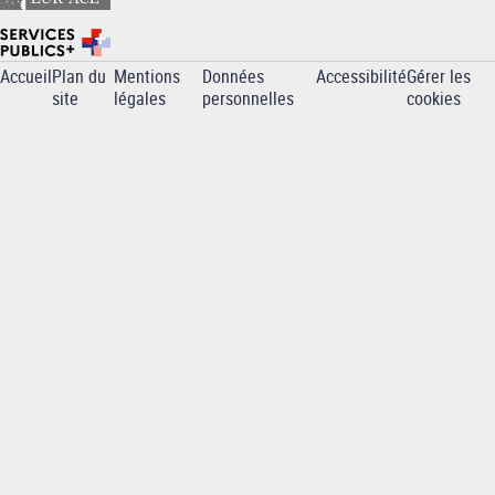
Accueil
Plan du
Mentions
Données
Accessibilité
Gérer les
Pied
site
légales
personnelles
cookies
de
page
-
INP