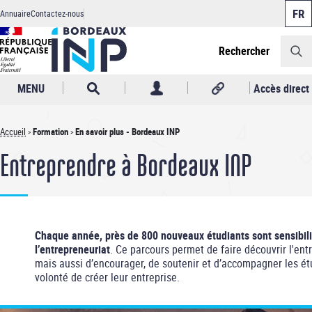
Panneau de gestion des cookies
Aller
Annuaire
Contactez-nous
au
Header
contenu
principal
Rechercher
MENU
Accès direct
Accueil
Formation
En savoir plus - Bordeaux INP
Fil
Entreprendre à Bordeaux INP
d'Ariane
Chaque année, près de 800 nouveaux étudiants sont sensibil
l’entrepreneuriat
. Ce parcours permet de faire découvrir l'ent
mais aussi d’encourager, de soutenir et d’accompagner les ét
volonté de créer leur entreprise.