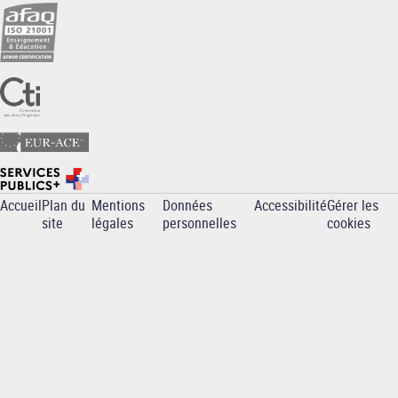
Accueil
Plan du
Mentions
Données
Accessibilité
Gérer les
Pied
site
légales
personnelles
cookies
de
page
-
INP