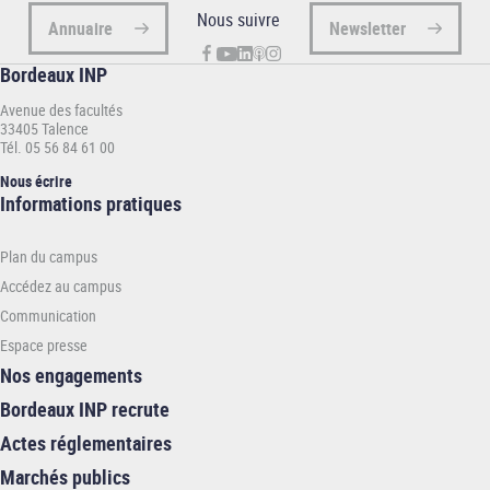
Nous suivre
Annuaire
Newsletter
Bordeaux INP
Avenue des facultés
33405 Talence
Tél. 05 56 84 61 00
Nous écrire
Informations
Informations pratiques
pratiques
-
Plan du campus
INP
Accédez au campus
Communication
Espace presse
Nos engagements
Bordeaux INP recrute
Actes réglementaires
Marchés publics