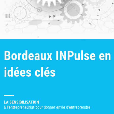
Bordeaux INPulse en
idées clés
LA SENSIBILISATION
à l'entrepreneuriat pour donner envie d'entreprendre