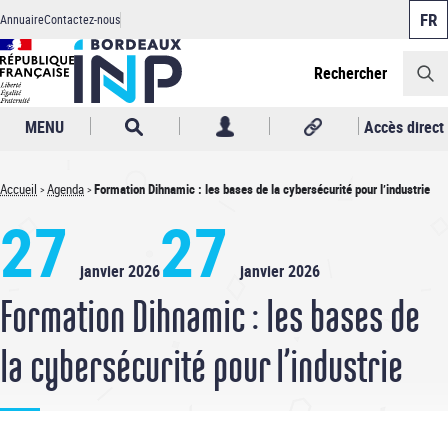
Panneau de gestion des cookies
Aller
Annuaire
Contactez-nous
au
Header
contenu
principal
Rechercher
MENU
Accès direct
Accueil
Agenda
Formation Dihnamic : les bases de la cybersécurité pour l’industrie
Fil
27
27
d'Ariane
janvier 2026
janvier 2026
Formation Dihnamic : les bases de
la cybersécurité pour l’industrie