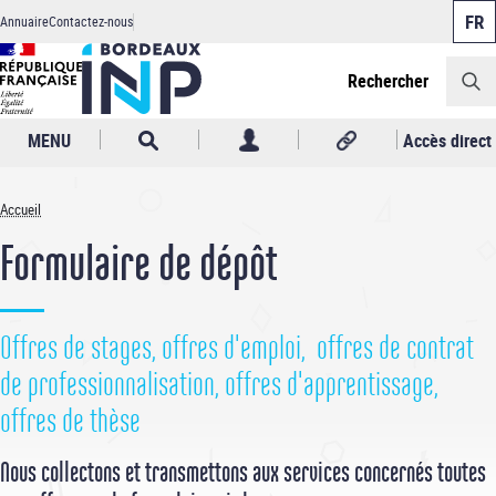
Panneau de gestion des cookies
Aller
Annuaire
Contactez-nous
au
Header
contenu
principal
Rechercher
MENU
Accès direct
Accueil
Fil
Formulaire de dépôt
d'Ariane
Offres de stages, offres d'emploi, offres de contrat
de professionnalisation, offres d'apprentissage,
offres de thèse
Nous collectons et transmettons aux services concernés toutes