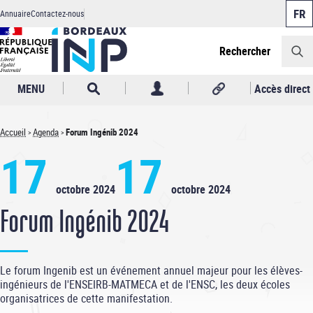
Panneau de gestion des cookies
Aller
Annuaire
Contactez-nous
au
Header
contenu
principal
Rechercher
MENU
Accès direct
Accueil
Agenda
Forum Ingénib 2024
Fil
17
17
d'Ariane
octobre 2024
octobre 2024
Forum Ingénib 2024
Le forum Ingenib est un événement annuel majeur pour les élèves-
ingénieurs de l'ENSEIRB-MATMECA et de l'ENSC, les deux écoles
organisatrices de cette manifestation.