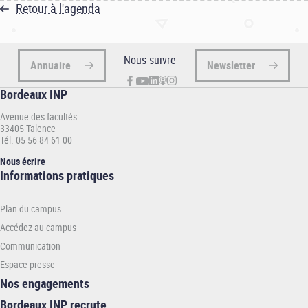
Retour à l'agenda
Nous suivre
Annuaire
Newsletter
Bordeaux INP
Avenue des facultés
33405 Talence
Tél. 05 56 84 61 00
Nous écrire
Informations
Informations pratiques
pratiques
-
Plan du campus
INP
Accédez au campus
Communication
Espace presse
Nos engagements
Bordeaux INP recrute