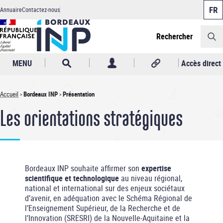
Panneau de gestion des cookies
Aller
Annuaire
Contactez-nous
au
Header
contenu
principal
Rechercher
MENU
Accès direct
Accueil
Bordeaux INP
Présentation
Fil
Les orientations stratégiques
d'Ariane
Bordeaux INP souhaite affirmer son
expertise
scientifique et technologique
au niveau régional,
national et international sur des enjeux sociétaux
d’avenir, en adéquation avec le Schéma Régional de
l’Enseignement Supérieur, de la Recherche et de
l’Innovation (SRESRI) de la Nouvelle-Aquitaine et la