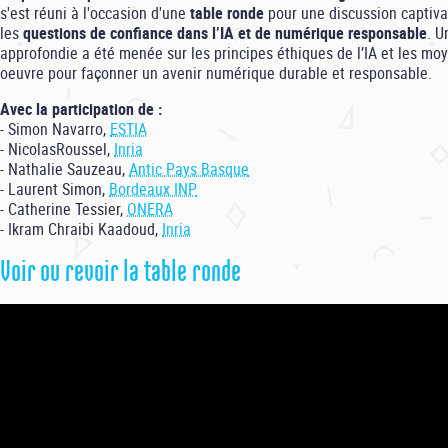
s'est réuni à l'occasion d'une
table ronde
pour une discussion captiva
les
questions de confiance dans l’IA et de numérique responsable
. U
approfondie a été menée sur les principes éthiques de l’IA et les mo
oeuvre pour façonner un avenir numérique durable et responsable.
Avec la participation de :
- Simon Navarro,
ESTIA
- NicolasRoussel,
Inria
- Nathalie Sauzeau,
Antic Pays Basque
- Laurent Simon,
Bordeaux INP
- Catherine Tessier,
ONERA
- Ikram Chraibi Kaadoud,
Inria
Voir ou revoir la table ronde