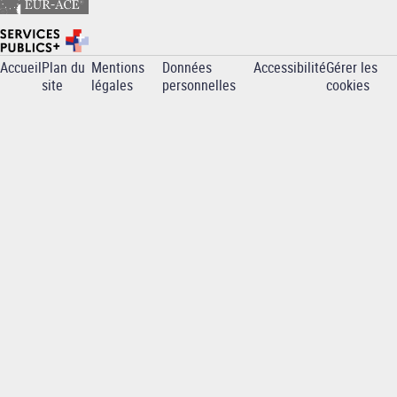
Accueil
Plan du
Mentions
Données
Accessibilité
Gérer les
Pied
site
légales
personnelles
cookies
de
page
-
INP