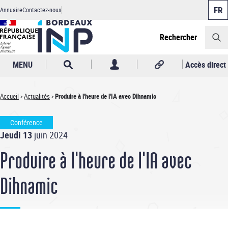
Panneau de gestion des cookies
Aller
Annuaire
Contactez-nous
au
Header
contenu
principal
Rechercher
MENU
Accès direct
Accueil
Actualités
Produire à l'heure de l'IA avec Dihnamic
Fil
Conférence
d'Ariane
Jeudi 13
juin 2024
Produire à l'heure de l'IA avec
Dihnamic