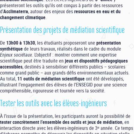
présenteront les outils qu’ils ont conçus à partir des ressources
d’
Acclimaterra
, autour des enjeux des
ressources en eau et du
changement climatique
.
Présentation des projets de médiation scientifique
De
13h00 à 13h30
, les étudiants proposeront une
présentation
synthétique
de leurs travaux, réalisés dans le cadre du module
Enjeux sociétaux
. L’objectif : montrer comment une expertise
scientifique peut être traduite en
jeux et dispositifs pédagogiques
accessibles
, destinés à sensibiliser différents publics – scolaires
comme grand public – aux grands défis environnementaux actuels.
Au total,
11 outils de médiation scientifique
ont été développés,
illustrant l’engagement des élèves de l’ENSEGID pour une science
compréhensible, rigoureuse et tournée vers la société.
Tester les outils avec les élèves-ingénieurs
À l’issue de la présentation, les participants auront la possibilité de
tester concrètement l’ensemble des outils et jeux de médiation
, en
interaction directe avec les élèves-ingénieurs de 3ᵉ année. Ce temps
d’échange permettra de découvrir les dispositifs en situation réelle,