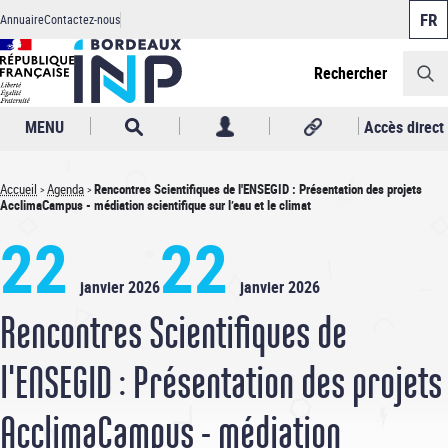
Panneau de gestion des cookies
Aller
Annuaire
Contactez-nous
au
Header
contenu
principal
Rechercher
MENU
Accès direct
Accueil
Agenda
Rencontres Scientifiques de l'ENSEGID : Présentation des projets
AcclimaCampus - médiation scientifique sur l’eau et le climat
Fil
22
22
d'Ariane
janvier 2026
janvier 2026
Rencontres Scientifiques de
l'ENSEGID : Présentation des projets
AcclimaCampus - médiation