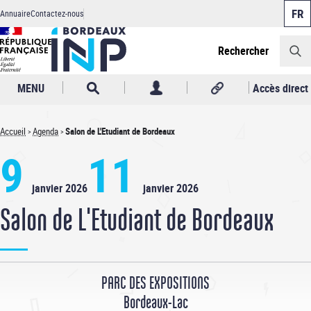
Panneau de gestion des cookies
Aller
Annuaire
Contactez-nous
au
Header
contenu
principal
Rechercher
MENU
Accès direct
Accueil
Agenda
Salon de L'Etudiant de Bordeaux
Fil
9
11
d'Ariane
janvier 2026
janvier 2026
Salon de L'Etudiant de Bordeaux
PARC DES EXPOSITIONS
Bordeaux-Lac