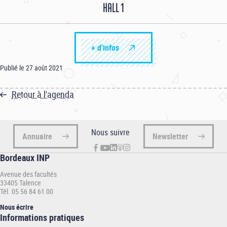
HALL 1
+ d'infos
Publié le 27 août 2021
Retour à l'agenda
Nous suivre
Annuaire
Newsletter
Bordeaux INP
Avenue des facultés
33405 Talence
Tél. 05 56 84 61 00
Nous écrire
Informations
Informations pratiques
pratiques