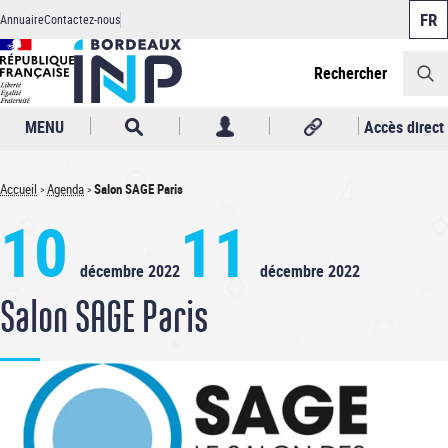
Panneau de gestion des cookies
Aller
Annuaire
Contactez-nous
au
Header
contenu
principal
Rechercher
MENU
Accès direct
Accueil
Agenda
Salon SAGE Paris
Fil
10
11
d'Ariane
décembre 2022
décembre 2022
Salon SAGE Paris