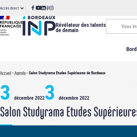
Panneau de gestion des cookies
Aller
ccès
Accès direct
au
contenu
irect
principal
Révélateur des talents
Vous êt
de demain
Vous
Bord
êtes
-
Accueil
Agenda
Salon Studyrama Etudes Supérieures de Bordeaux
Fil
INP
3
3
d'Ariane
décembre 2022
décembre 2022
Salon Studyrama Etudes Supérieure