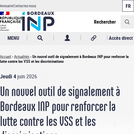
Panneau de gestion des cookies
Aller
Annuaire
Contactez-nous
au
Header
contenu
principal
Rechercher
MENU
Accès direct
Accueil
Actualités
Un nouvel outil de signalement à Bordeaux INP pour renforcer la
lutte contre les VSS et les discriminations
Fil
d'Ariane
Jeudi 4
juin 2026
Un nouvel outil de signalement à
Bordeaux INP pour renforcer la
lutte contre les VSS et les