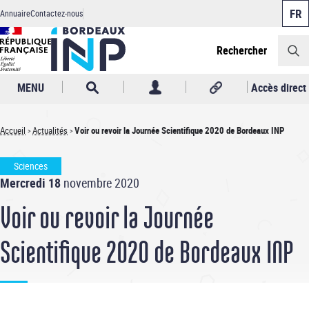
Panneau de gestion des cookies
Aller
Annuaire
Contactez-nous
au
Header
contenu
principal
Rechercher
MENU
Accès direct
Accueil
Actualités
Voir ou revoir la Journée Scientifique 2020 de Bordeaux INP
Fil
Sciences
d'Ariane
Mercredi 18
novembre 2020
Voir ou revoir la Journée
Scientifique 2020 de Bordeaux INP