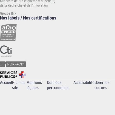
Ministère de l'Enseignement supérieur,
de la Recherche et de l'Innovation
Groupe INP
Nos labels / Nos certifications
Accueil
Plan du
Mentions
Données
Accessibilité
Gérer les
Pied
site
légales
personnelles
cookies
de
page