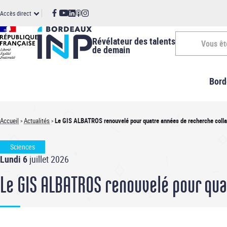
Panneau de gestion des cookies
Aller
ccès
Accès direct
au
contenu
irect
principal
Révélateur des talents
Vous êt
de demain
Vous
Bord
êtes
-
Accueil
Actualités
Le GIS ALBATROS renouvelé pour quatre années de recherche colla
Fil
INP
Sciences
d'Ariane
Lundi 6
juillet 2026
Le GIS ALBATROS renouvelé pour qua