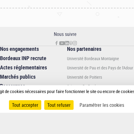
Nous suivre
Nos engagements
Nos partenaires
Bordeaux INP recrute
Université Bordeaux Montaigne
Actes réglementaires
Université de Pau et des Pays de l'Adour
Marchés publics
Université de Poitiers
Ressources
Sciences Po Bordeaux
institutionnelles
 s’agit de cookies nécessaires pour faire fonctionner le site ou encore de cook
Bordeaux sciences Agro
Tout accepter
Tout refuser
Paramétrer les cookies
En association avec :
an du site
Mentions légales
Données personnelles
Accessibilité
Gérer l