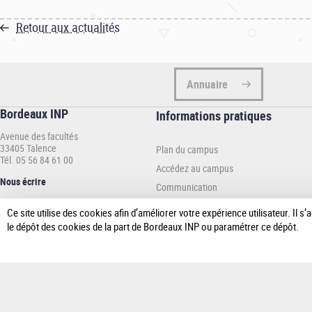
Retour aux actualités
Annuaire
Bordeaux INP
Informations
Informations pratiques
pratiques
Avenue des facultés
-
33405 Talence
Plan du campus
INP
Tél. 05 56 84 61 00
Accédez au campus
Nous écrire
Communication
Espace presse
Ce site utilise des cookies afin d’améliorer votre expérience utilisateur. Il
le dépôt des cookies de la part de Bordeaux INP ou paramétrer ce dépôt.
Accueil
Pl