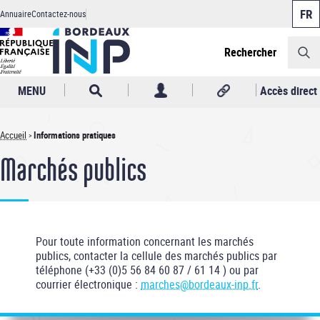
Panneau de gestion des cookies
Aller
Annuaire
Contactez-nous
au
Header
contenu
principal
Rechercher
MENU
Accès direct
Accueil
Informations pratiques
Fil
Marchés publics
d'Ariane
Pour toute information concernant les marchés
publics, contacter la cellule des marchés publics par
téléphone (+33 (0)5 56 84 60 87 / 61 14 ) ou par
courrier électronique :
marches@bordeaux-inp.fr
.