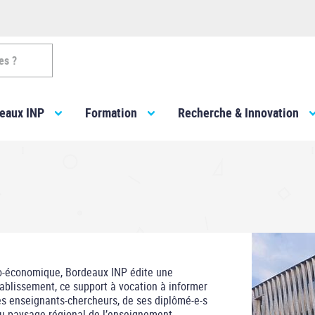
es ?
eaux INP
Formation
Recherche & Innovation
cio-économique, Bordeaux INP édite une
ablissement, ce support à vocation à informer
ses enseignants-chercheurs, de ses diplômé-e-s
 du paysage régional de l’enseignement