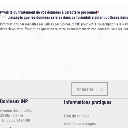
Finalité du traitement de vos données à caractère personnel
J'accepte que les données saisies dans ce formulaire soient utilisées dan
Informations personnelles recueillies par Bordeaux INP, pour votre souscription à la New
dans Newsletter. Pour toute question relative au traitement de vos données, veuillez cons
Annuaire
Bordeaux INP
Informations
Informations pratiques
pratiques
Avenue des facultés
-
33405 Talence
Plan du campus
INP
Tél. 05 56 84 61 00
Accédez au campus