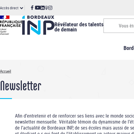
Panneau de gestion des cookies
Aller
ccès
Accès direct
au
contenu
irect
principal
Révélateur des talents
Vous êt
de demain
Vous
Bord
êtes
-
Accueil
Fil
INP
Newsletter
d'Ariane
Afin d’entretenir et de renforcer ses liens avec le monde so
newsletter mensuelle. Véritable témoin du dynamisme de l’ét
de l’actualité de Bordeaux INP, de ses écoles mais aussi de 
et étudiant-e-s qui font de l’établissement un acteur majeur