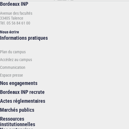
Bordeaux INP
Avenue des facultés
33405 Talence
Tél. 05 56 84 61 00
Nous écrire
Informations
Informations pratiques
pratiques
-
Plan du campus
INP
Accédez au campus
Communication
Espace presse
Nos engagements
Bordeaux INP recrute
Actes réglementaires
Marchés publics
Ressources
institutionnelles