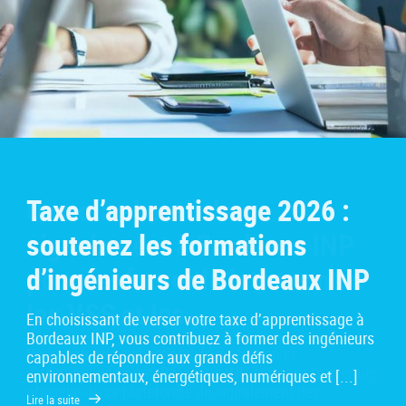
Taxe d’apprentissage 2026 :
soutenez les formations
d’ingénieurs de Bordeaux INP
En choisissant de verser votre taxe d’apprentissage à
Bordeaux INP, vous contribuez à former des ingénieurs
capables de répondre aux grands défis
environnementaux, énergétiques, numériques et [...]
Lire la suite