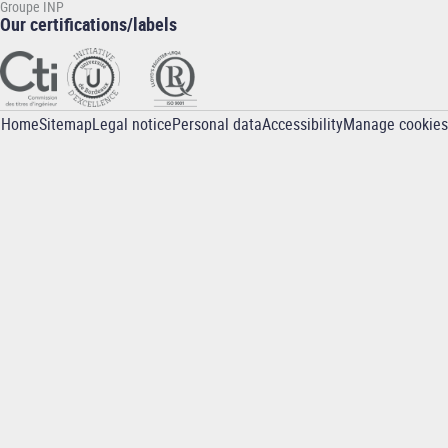
Groupe INP
Our certifications/labels
Home
Sitemap
Legal notice
Personal data
Accessibility
Manage cookies
Pied
de
page
-
INP