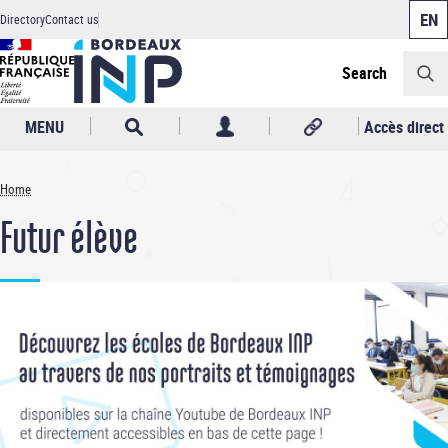
Cookies management panel
Skip
Directory
Contact us
to
Header
main
content
Search
MENU
Accès direct
Home
Breadcrumb
Futur élève