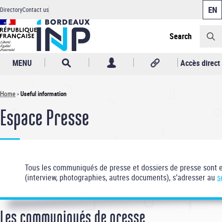
Cookies management panel
Skip
Directory
Contact us
to
Header
main
content
Search
MENU
Accès direct
Home
Useful information
Breadcrumb
Espace Presse
Tous les communiqués de presse et dossiers de presse sont 
(interview, photographies, autres documents), s’adresser au
s
Les communiqués de presse