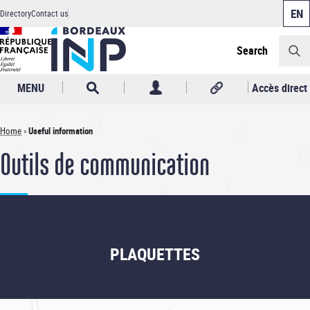
Cookies management panel
Skip
Directory
Contact us
to
Header
main
content
Search
MENU
Accès direct
Home
Useful information
Breadcrumb
Outils de communication
PLAQUETTES