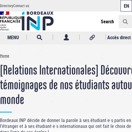
Cookies management panel
Skip
Directory
Contact us
to
Header
main
content
Search
MENU
Accès direct
Home
Breadcrumb
[Relations Internationales] Découvr
témoignages de nos étudiants autou
monde
Bordeaux INP décide de donner la parole à ses étudiant·e·s partis en
l'étranger et à ses étudiant·e·s internationaux qui ont fait le choix de