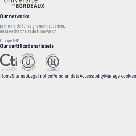
Our networks
Ministère de l'Enseignement supérieur,
de la Recherche et de l'Innovation
Groupe INP
Our certifications/labels
Home
Sitemap
Legal notice
Personal data
Accessibility
Manage cookies
Pied
de
page
-
INP