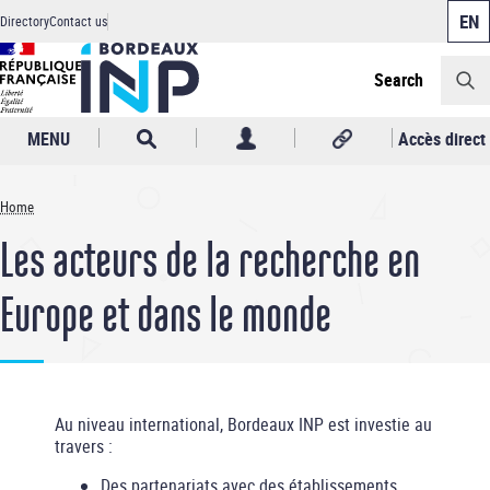
Cookies management panel
Skip
Directory
Contact us
to
Header
main
content
Search
MENU
Accès direct
Home
Breadcrumb
Les acteurs de la recherche en
Europe et dans le monde
Au niveau international, Bordeaux INP est investie au
travers :
Des partenariats avec des établissements