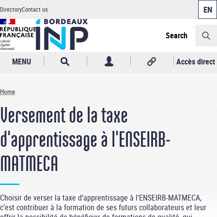
Cookies management panel
Skip
Directory
Contact us
to
Header
main
content
Search
MENU
Accès direct
Home
Breadcrumb
Versement de la taxe
d'apprentissage à l'ENSEIRB-
MATMECA
Choisir de verser la taxe d’apprentissage à l'ENSEIRB-MATMECA,
c’est contribuer à la formation de ses futurs collaborateurs et leur