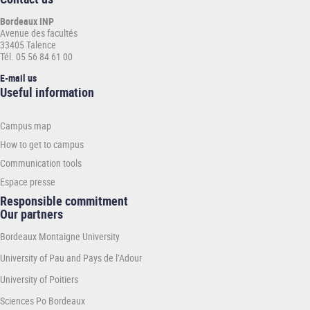
Bordeaux INP
Avenue des facultés
33405 Talence
Tél. 05 56 84 61 00
E-mail us
Informations
Useful information
pratiques
-
Campus map
INP
How to get to campus
Communication tools
Espace presse
Responsible commitment
Our partners
Bordeaux Montaigne University
University of Pau and Pays de l’Adour
University of Poitiers
Sciences Po Bordeaux