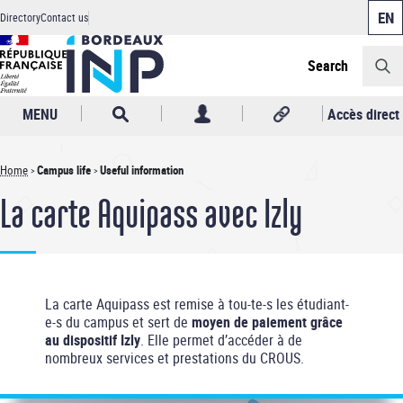
Cookies management panel
Skip
Directory
Contact us
to
Header
main
content
Search
MENU
Accès direct
Home
Campus life
Useful information
Breadcrumb
La carte Aquipass avec Izly
La carte Aquipass est remise à tou-te-s les étudiant-
e-s du campus et sert de
moyen de paiement grâce
au dispositif Izly
. Elle permet d’accéder à de
nombreux services et prestations du CROUS.