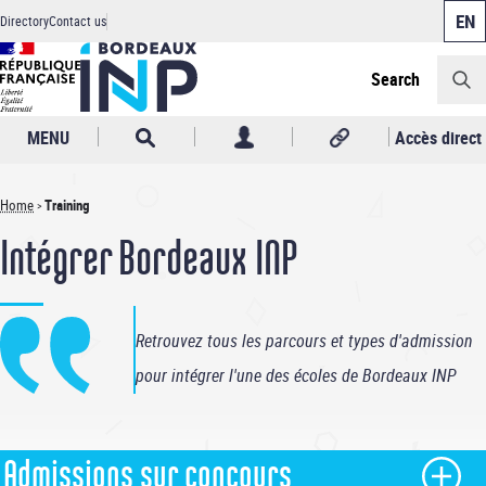
Cookies management panel
Skip
Directory
Contact us
to
Header
main
content
Search
MENU
Accès direct
Home
Training
Breadcrumb
Intégrer Bordeaux INP
Retrouvez tous les parcours et types d'admission
pour intégrer l'une des écoles de Bordeaux INP
Admissions sur concours