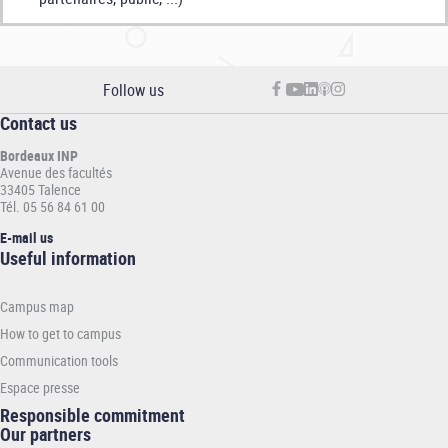
Follow us
Contact us
Bordeaux INP
Avenue des facultés
33405 Talence
Tél. 05 56 84 61 00
E-mail us
Informations
Useful information
pratiques
-
Campus map
INP
How to get to campus
Communication tools
Espace presse
Responsible commitment
Our partners