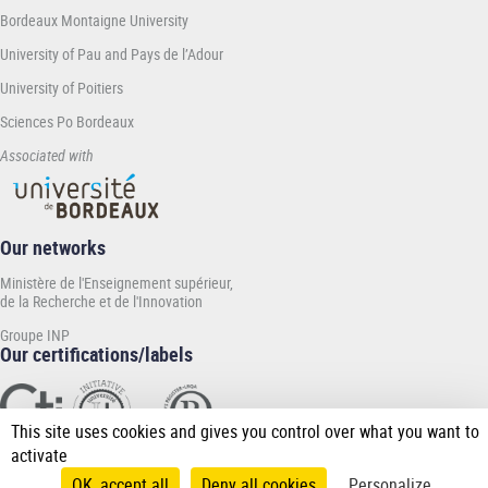
Bordeaux Montaigne University
University of Pau and Pays de l’Adour
University of Poitiers
Sciences Po Bordeaux
Associated with
Our networks
Ministère de l'Enseignement supérieur,
de la Recherche et de l'Innovation
Groupe INP
Our certifications/labels
This site uses cookies and gives you control over what you want to
activate
Home
Sitemap
Legal notice
Personal data
Accessibility
Manage cookies
Pied
OK, accept all
Deny all cookies
Personalize