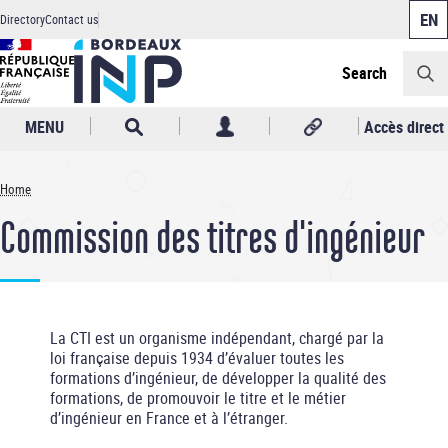
Cookies management panel
Skip
Directory
Contact us
to
Header
main
content
Search
MENU
Accès direct
Home
Breadcrumb
Commission des titres d'ingénieur
La CTI est un organisme indépendant, chargé par la
loi française depuis 1934 d’évaluer toutes les
formations d’ingénieur, de développer la qualité des
formations, de promouvoir le titre et le métier
d’ingénieur en France et à l’étranger.