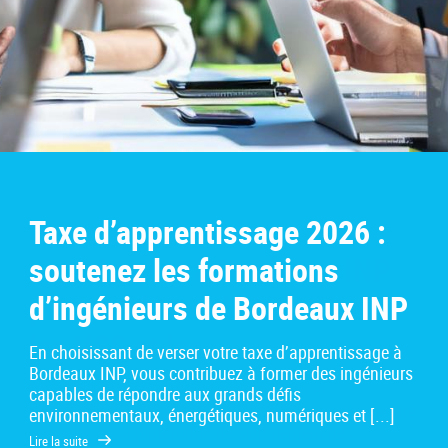
Taxe d’apprentissage 2026 :
soutenez les formations
d’ingénieurs de Bordeaux INP
En choisissant de verser votre taxe d’apprentissage à
Bordeaux INP, vous contribuez à former des ingénieurs
capables de répondre aux grands défis
environnementaux, énergétiques, numériques et [...]
Lire la suite