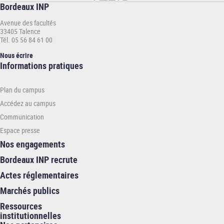
Bordeaux INP
Avenue des facultés
33405 Talence
Tél. 05 56 84 61 00
Nous écrire
Informations
Informations pratiques
pratiques
-
Plan du campus
INP
Accédez au campus
Communication
Espace presse
Nos engagements
Bordeaux INP recrute
Actes réglementaires
Marchés publics
Ressources
institutionnelles