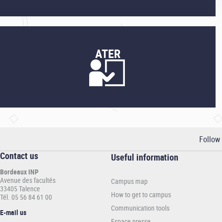
ATER
Follow
Contact us
Informations
Useful information
pratiques
Bordeaux INP
-
Avenue des facultés
Campus map
INP
33405 Talence
How to get to campus
Tél. 05 56 84 61 00
Communication tools
E-mail us
Espace presse