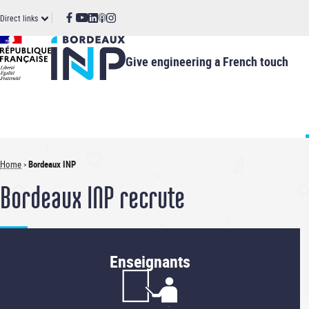
Cookies management panel
Skip
ccès
Direct links
to
main
irect
content
Give engineering a French touch
Home
Bordeaux INP
Breadcrumb
Bordeaux INP recrute
Enseignants