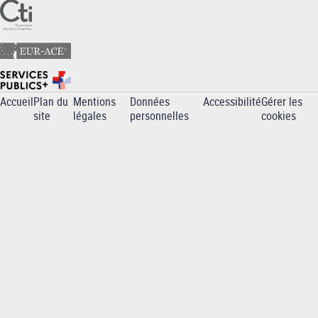
Accueil
Plan du
Mentions
Données
Accessibilité
Gérer les
Pied
site
légales
personnelles
cookies
de
page
-
INP