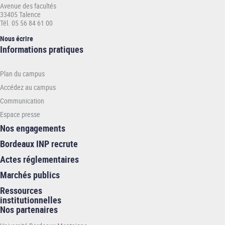
Avenue des facultés
33405 Talence
Tél. 05 56 84 61 00
Nous écrire
Informations
Informations pratiques
pratiques
-
Plan du campus
INP
Accédez au campus
Communication
Espace presse
Nos engagements
Bordeaux INP recrute
Actes réglementaires
Marchés publics
Ressources
institutionnelles
Nos partenaires