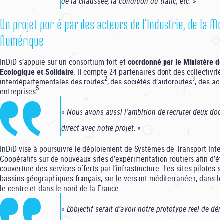
de la chaussée, la condition du trafic, etc. »
Un projet porté par des acteurs de l’Industrie, de la Mo
Numérique
InDiD s’appuie sur un consortium fort et
coordonné par le Ministère d
Ecologique et Solidaire
. Il compte 24 partenaires dont des collectivit
2
3
interdépartementales des routes
, des sociétés d’autoroutes
, des a
5
entreprises
.
« Nous avons aussi l’ambition de recruter deux doc
direct avec notre projet. »
InDiD vise à poursuivre le déploiement de Systèmes de Transport Inte
Coopératifs sur de nouveaux sites d’expérimentation routiers afin d’é
couverture des services offerts par l’infrastructure. Les sites pilotes 
bassins géographiques français, sur le versant méditerranéen, dans l
le centre et dans le nord de la France.
« L’objectif serait d’avoir notre prototype réel de d