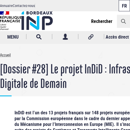
Panneau de gestion des cookies
Aller
Annuaire
Contactez-nous
au
Header
contenu
principal
Rechercher
MENU
Accès direct
Accueil
Fil
[Dossier #28] Le projet InDiD : Infra
d'Ariane
Digitale de Demain
InDiD est l’un des 13 projets français sur 148 projets europé
par la Commission européenne dans le cadre du dernier appel
du Mécanisme pour l’Interconnexion en Europe (MIE). Il s’insc