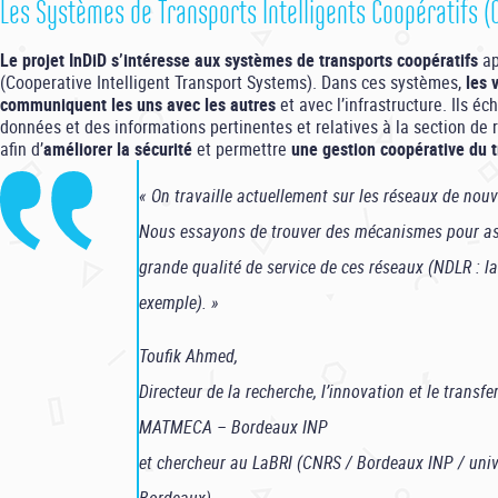
Les Systèmes de Transports Intelligents Coopératifs (C
Le projet InDiD s’intéresse aux systèmes de transports coopératifs
ap
(Cooperative Intelligent Transport Systems). Dans ces systèmes,
les 
communiquent les uns avec les autres
et avec l’infrastructure. Ils é
données et des informations pertinentes et relatives à la section de 
afin d’
améliorer la sécurité
et permettre
une gestion coopérative du t
« On travaille actuellement sur les réseaux de nouv
Nous essayons de trouver des mécanismes pour as
grande qualité de service de ces réseaux (NDLR : l
exemple). »
Toufik Ahmed,
Directeur de la recherche, l’innovation et le transfe
MATMECA – Bordeaux INP
et chercheur au LaBRI (CNRS / Bordeaux INP / univ