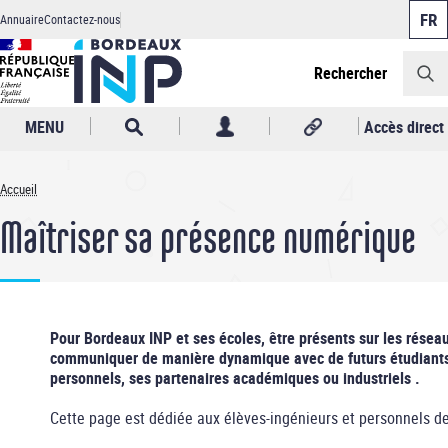
Panneau de gestion des cookies
Aller
Annuaire
Contactez-nous
au
Header
contenu
principal
Rechercher
MENU
Accès direct
Accueil
Fil
Maîtriser sa présence numérique
d'Ariane
Pour Bordeaux INP et ses écoles, être présents sur les réseaux
communiquer de manière dynamique avec de futurs étudiants,
personnels, ses partenaires académiques ou industriels .
Cette page est dédiée aux élèves-ingénieurs et personnels d