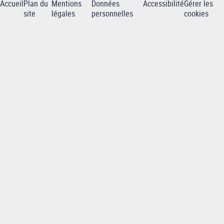
Accueil
Plan du
Mentions
Données
Accessibilité
Gérer les
Pied
site
légales
personnelles
cookies
de
page
-
INP