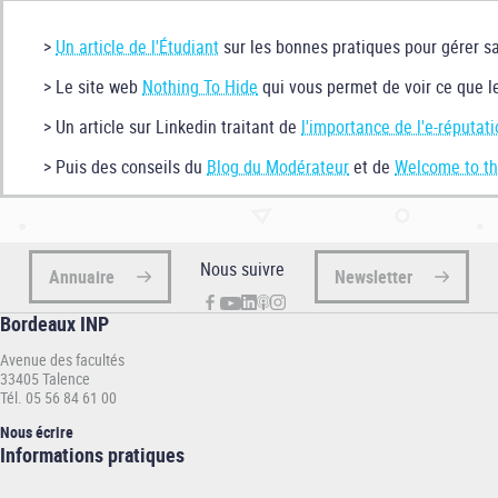
>
Un article de l'Étudiant
sur les bonnes pratiques pour gérer sa
> Le site web
Nothing To Hide
qui vous permet de voir ce que le
> Un article sur Linkedin traitant de
l'importance de l'e-réputat
> Puis des conseils du
Blog du Modérateur
et de
Welcome to th
Nous suivre
Annuaire
Newsletter
Bordeaux INP
Avenue des facultés
33405 Talence
Tél. 05 56 84 61 00
Nous écrire
Informations
Informations pratiques
pratiques
-