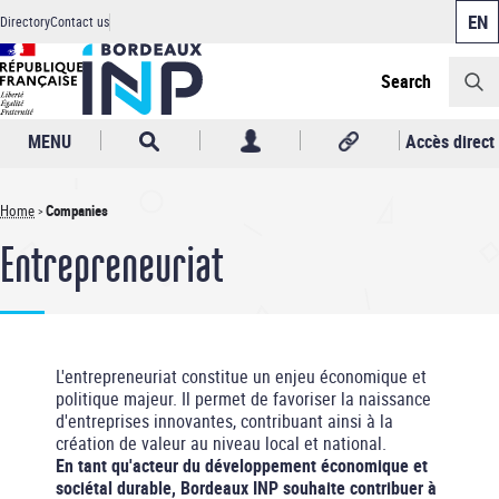
Cookies management panel
Skip
Directory
Contact us
to
Header
main
content
Search
MENU
Accès direct
Home
Companies
Breadcrumb
Entrepreneuriat
L'entrepreneuriat constitue un enjeu économique et
politique majeur. Il permet de favoriser la naissance
d'entreprises innovantes, contribuant ainsi à la
création de valeur au niveau local et national.
En tant qu'acteur du développement économique et
sociétal durable, Bordeaux INP souhaite contribuer à